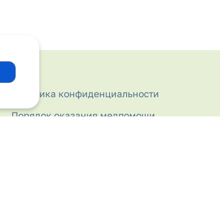
Политика конфиденциальности
Порядок оказания медпомощи
Права и обязанности граждан в
сфере охраны здоровья
Правила внутреннего распорядка для
пациентов
Прививочный кабинет