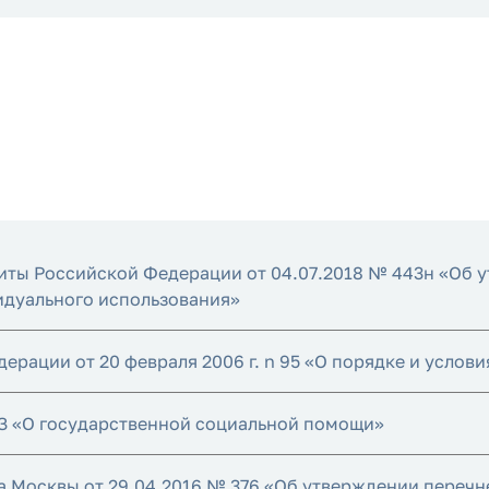
иты Российской Федерации от 04.07.2018 № 443н «Об 
идуального использования»
рации от 20 февраля 2006 г. n 95 «О порядке и услов
-ФЗ «О государственной социальной помощи»
 Москвы от 29.04.2016 № 376 «Об утверждении перечн