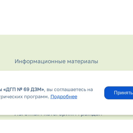
Информационные материалы
Информация для родителей
Контакты
вы
«ДГП № 69 ДЗМ»
, вы соглашаетесь на
Принять
трических программ.
Подробнее
Лекарственные препараты
Льготным категориям граждан
Молочная кухня