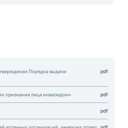
утверждении Порядка выдачи
pdf
иях признания лица инвалидом»
pdf
pdf
ей аптечных организаций, имеющих право
pdf