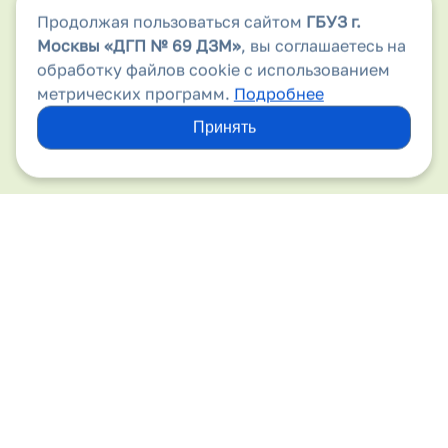
Продолжая пользоваться сайтом
ГБУЗ г.
Аптеки
Москвы
«ДГП № 69 ДЗМ»
, вы соглашаетесь на
Безопасность дорожного движения
обработку файлов cookie с использованием
метрических программ.
Подробнее
Бесплатная медицинская помощь
Принять
Вакансии
Виды медицинской помощи
Вирус папилломы человека
Вышестоящие организации
Госпитализация
Государственные гарантии
Детский травматизм