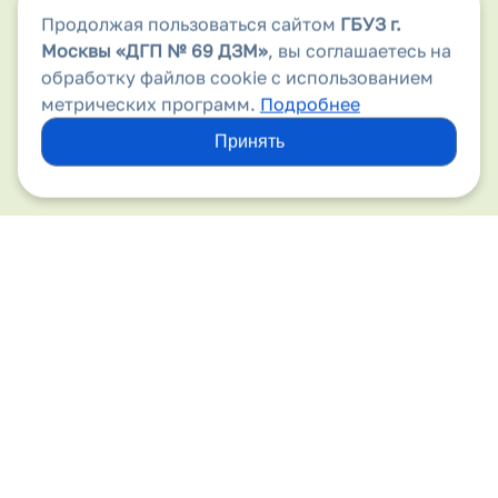
Продолжая пользоваться сайтом
ГБУЗ г.
Аптеки
Москвы
«ДГП № 69 ДЗМ»
, вы соглашаетесь на
Безопасность дорожного движения
обработку файлов cookie с использованием
метрических программ.
Подробнее
Бесплатная медицинская помощь
Принять
Вакансии
Виды медицинской помощи
Вирус папилломы человека
Вышестоящие организации
Госпитализация
Государственные гарантии
Детский травматизм