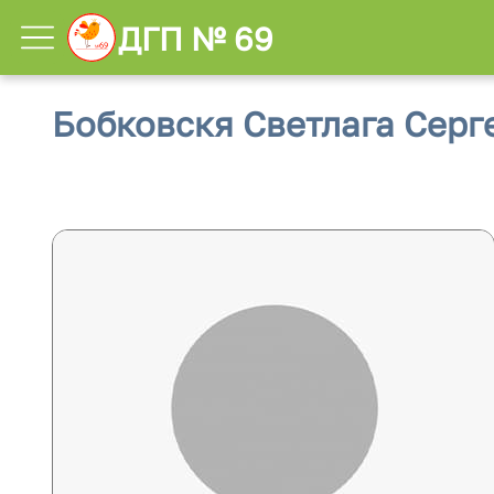
ДГП № 69
Бобковскя Светлага Серг