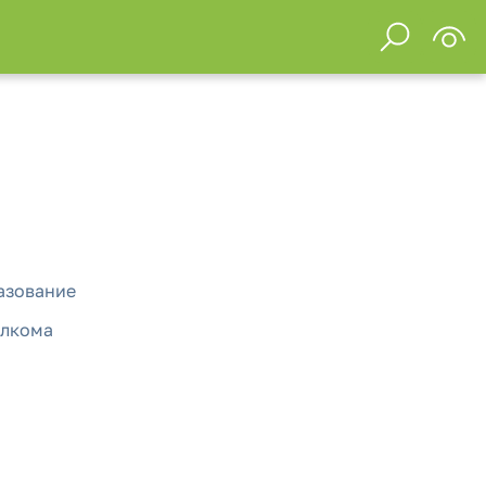
азование
олкома