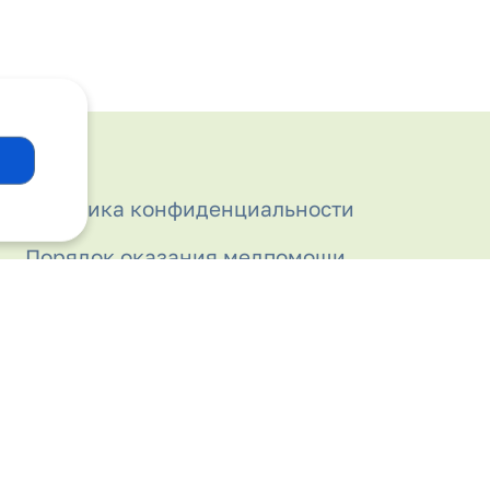
Политика конфиденциальности
Порядок оказания медпомощи
Права и обязанности граждан в
сфере охраны здоровья
Правила внутреннего распорядка для
пациентов
Прививочный кабинет