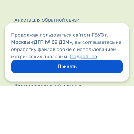
Анкета для обратной связи
Аптеки
Продолжая пользоваться сайтом
ГБУЗ г.
Москвы
«ДГП № 69 ДЗМ»
, вы соглашаетесь на
Безопасность дорожного движения
обработку файлов cookie с использованием
метрических программ.
Подробнее
Бесплатная медицинская помощь
Принять
Вакансии
Виды медицинской помощи
Вирус папилломы человека
Вышестоящие организации
Госпитализация