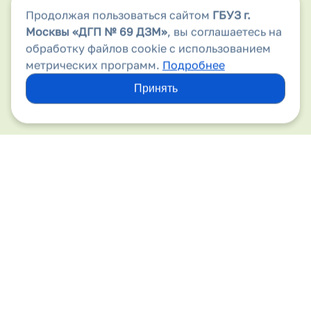
Продолжая пользоваться сайтом
ГБУЗ г.
Аптеки
Москвы
«ДГП № 69 ДЗМ»
, вы соглашаетесь на
Безопасность дорожного движения
обработку файлов cookie с использованием
метрических программ.
Подробнее
Бесплатная медицинская помощь
Принять
Вакансии
Виды медицинской помощи
Вирус папилломы человека
Вышестоящие организации
Госпитализация
Государственные гарантии
Детский травматизм