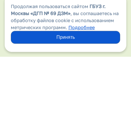
Продолжая пользоваться сайтом
ГБУЗ г.
Аптеки
Москвы
«ДГП № 69 ДЗМ»
, вы соглашаетесь на
Безопасность дорожного движения
обработку файлов cookie с использованием
метрических программ.
Подробнее
Бесплатная медицинская помощь
Принять
Вакансии
Виды медицинской помощи
Вирус папилломы человека
Вышестоящие организации
Госпитализация
Государственные гарантии
Детский травматизм