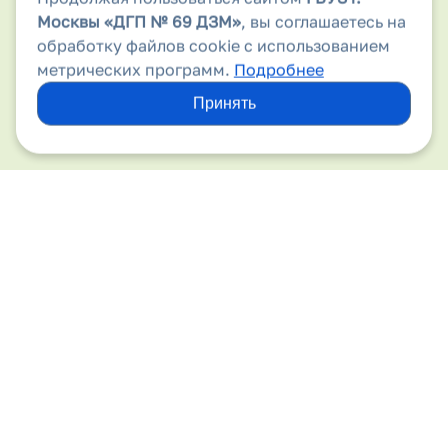
Аптеки
Москвы
«ДГП № 69 ДЗМ»
, вы соглашаетесь на
обработку файлов cookie с использованием
Безопасность дорожного движения
метрических программ.
Подробнее
Бесплатная медицинская помощь
Принять
Вакансии
Виды медицинской помощи
Вирус папилломы человека
Вышестоящие организации
Госпитализация
Государственные гарантии
Детский травматизм
Диспансеризация