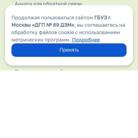
Анкета для обратной связи
Аптеки
Продолжая пользоваться сайтом
ГБУЗ г.
Москвы
«ДГП № 69 ДЗМ»
, вы соглашаетесь на
Безопасность дорожного движения
обработку файлов cookie с использованием
метрических программ.
Подробнее
Бесплатная медицинская помощь
Принять
Вакансии
Виды медицинской помощи
Вирус папилломы человека
Вышестоящие организации
Госпитализация
Государственные гарантии