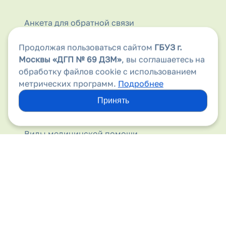
Анкета для обратной связи
Аптеки
Продолжая пользоваться сайтом
ГБУЗ г.
Москвы
«ДГП № 69 ДЗМ»
, вы соглашаетесь на
Безопасность дорожного движения
обработку файлов cookie с использованием
метрических программ.
Подробнее
Бесплатная медицинская помощь
Принять
Вакансии
Виды медицинской помощи
Вирус папилломы человека
Вышестоящие организации
Госпитализация
Государственные гарантии