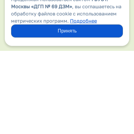
Аптеки
Москвы
«ДГП № 69 ДЗМ»
, вы соглашаетесь на
обработку файлов cookie с использованием
Безопасность дорожного движения
метрических программ.
Подробнее
Бесплатная медицинская помощь
Принять
Вакансии
Виды медицинской помощи
Вирус папилломы человека
Вышестоящие организации
Госпитализация
Государственные гарантии
Детский травматизм
Диспансеризация