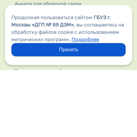
Анкета для обратной связи
Аптеки
Продолжая пользоваться сайтом
ГБУЗ г.
Москвы
«ДГП № 69 ДЗМ»
, вы соглашаетесь на
Безопасность дорожного движения
обработку файлов cookie с использованием
метрических программ.
Подробнее
Бесплатная медицинская помощь
Принять
Вакансии
Виды медицинской помощи
Вирус папилломы человека
Вышестоящие организации
Госпитализация
Государственные гарантии