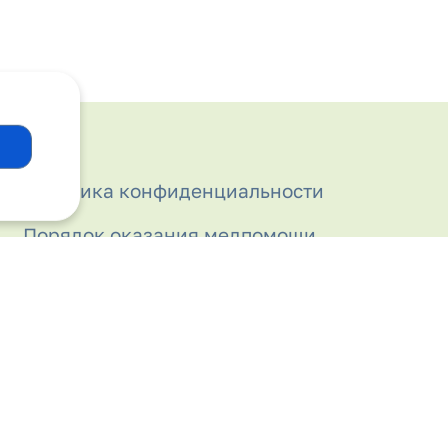
Политика конфиденциальности
Порядок оказания медпомощи
Права и обязанности граждан в
сфере охраны здоровья
Правила внутреннего распорядка для
пациентов
Прививочный кабинет