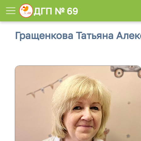
ДГП № 69
Гращенкова Татьяна Але