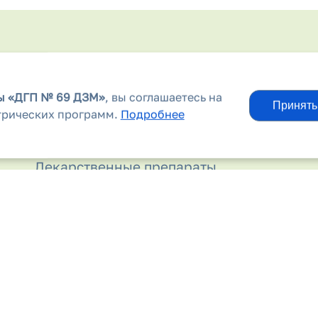
Информационные материалы
вы
«ДГП № 69 ДЗМ»
, вы соглашаетесь на
Информация для родителей
Принять
трических программ.
Подробнее
Контакты
Лекарственные препараты
Льготным категориям граждан
Молочная кухня
Независимая оценка качества
Новости