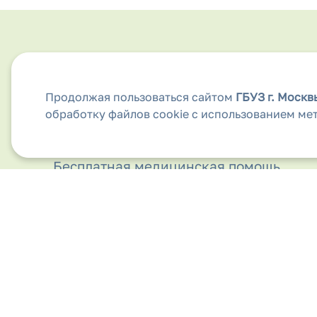
Анкета для обратной связи
Продолжая пользоваться сайтом
ГБУЗ г. Моск
Аптеки
обработку файлов cookie с использованием ме
Безопасность дорожного движения
Бесплатная медицинская помощь
Вакансии
Виды медицинской помощи
Вирус папилломы человека
Вышестоящие организации